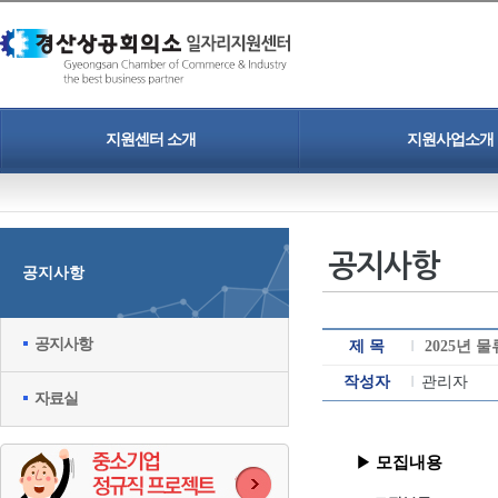
지원센터 소개
지원사업소개
인사말
청년일자리도약장려금
개인정보보호정책
중소기업 정규직 프로젝트
공지사항
공지사항
찾아오시는길
인력채용 홍보지원
청년취업 프로젝트
공지사항
제 목
2025년 
작성자
관리자
자료실
▶
모집내용