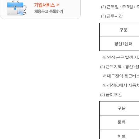
(2)
근무일
:
주
5
일
/
(3)
근무시간
구분
경산
1
센터
※
연장 근무 발생 시
(4)
근무지역
:
경산1
※
대구전역 통근버
※
경산
IC
에서 자동
(5)
급여조건
구분
물류
허브