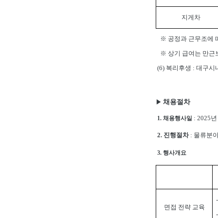
지게차
※
공정과 근무조에 
※
상기 급여는 만
(6)
복리후생
:
대구시
채용절차
▶
: 2025
년 
1.
채용행사일
2.
진행절차
:
물류분야
3.
행사개요
면접 전략 교육