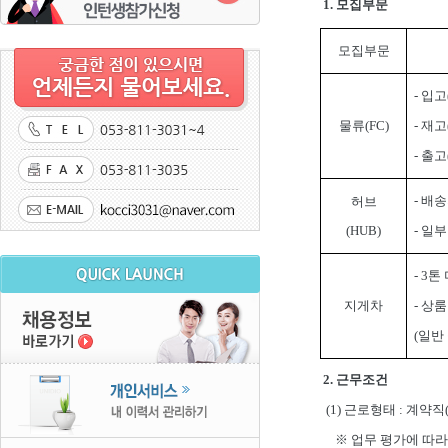
1.
모집부문
모집부문
-
입고
물류
(FC)
-
재고
-
출고
-
배송
허브
(HUB)
-
일부
- 3
톤 
지게차
-
상룸
(
일반
2.
근무조건
(1)
근로형태
:
계약직
※
업무 평가에 따