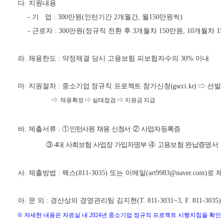
다
.
지원내용
-
기 업
: 300
만원
(
인턴기간
2
개월간
,
월
150
만원씩
)
-
근로자
: 300
만원
(
정규직 전환 후
3
개월차
150
만원
, 10
개월차
1
라
.
채용한도
:
약정체결 당시 고용보험 피보험자수의
30%
이내
마
.
지원절차
:
중소기업 정규직 프로젝트 참가신청
(gscci.kr)
⇨
선발
⇨
채용확정
⇨
실태점검
⇨
지원금 지급
바
.
제출서류
:
①
인턴사원 채용 신청서
②
사업자등록증
③
4
대 사회보험 사업장 가입자명부
④
고용보험 완납증명서
사
.
제출방법
:
팩스
(811-3035)
또는 이메일
(
art9983@naver.com
)
로 
아
.
문 의
:
경산상의 경영관리팀 김지현
(T. 811-3031~3, F. 811-3035)
※
자세한 내용은 자료실 내 2024년 중소기업 정규직 프로젝트 시행지침을
확인