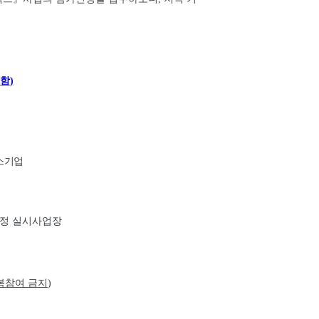
한함
)
소기업
조정 실시사업장
복참여 금지
)