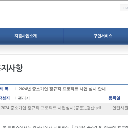
지원사업소개
구인서비스
청년일자리도약장려금
구인 서비스
중소기업 정규직 프로젝트
구인정보
공지사항
구인신청
인력채용 홍보지원
청년취업 프로젝트
제 목
2024년 중소기업 정규직 프로젝트 사업 실시 안내
작성자
관리자
등록일
2024 중소기업 정규직 프로젝트 사업실시(공문)_경산.pdf
인턴사원 
본 회의소에서는 경산시에서 시행하는
『
2024
년 중소기업 정규직 프로