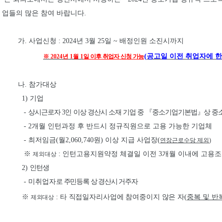
업들의 많은 참여 바랍니
다
.
가
.
사업신청
: 2024
년 3
월 25
일
~
배정인원 소진시까지
(
공고일 이전 취업자에 
※
2024
년
1
월
1
일 이후 취업자 신청 가능
나
.
참가대상
1)
기업
-
상시근로자
3
인 이상 경산시 소재 기업 중
『
중소기업기본법
』
상 중
- 2
개월 인턴과정 후 반드시 정규직원으로 고용 가능한 기업체
- 최저임금(월2,060,740원) 이상 지급 사업장(
연장근로수당 제외
)
※
:
인턴고용지원약정 체결일 이전
3
개월 이내에 고용
제외대상
2)
인턴생
-
미취업자
로 주민등록 상 경산시 거주자
※
:
타 직접일자리사업에 참여중이지 않은 자
(
중복 및 반
제외대상