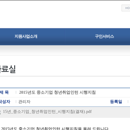
지원사업소개
구인서비스
청년일자리도약장려금
구인 서비스
중소기업 정규직 프로젝트
구인정보
자료실
구인신청
인력채용 홍보지원
청년취업 프로젝트
제 목
2015년도 중소기업 청년취업인턴 시행지침
작성자
관리자
등록일
15년_중소기업_청년취업인턴_시행지침(결재).pdf
2015년도 중소기업 청년취업인턴 시행지침을 올려 드립니다.