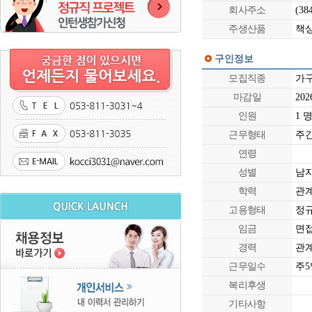
회사주소
(3
주생산품
책상
구인정보
모집직종
가
마감일
2026
인원
1 
근무형태
주간 
연령
성별
남
학력
관
고용형태
정
임금
면
경력
관
근무일수
주5
복리후생
기타사항