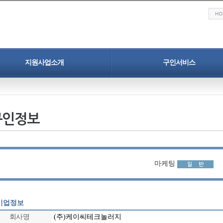
지원사업소개
구인서비스
청년일자리도약장려금
구인 서비스
중소기업 정규직 프로젝트
구인정보
구인정보
구인신청
인력채용 홍보지원
청년취업 프로젝트
마케팅
기업정보
회사명
(주)케이씨테크놀러지