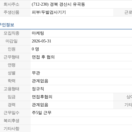
회사주소
(712-230) 경북 경산시 유곡동
주생산품
피부/두발검사기기
근
구인정보
모집직종
마케팅
마감일
2026-05-31
인원
0 명
근무형태
면접 후 협의
연령
성별
무관
학력
관계없음
고용형태
정규직
임금
면접후협의
상
경력
관계없음
기
근무일수
주5일 근무
복리후생
기타사항