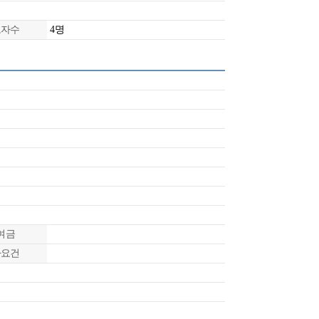
로자수
4명
여금
타요건