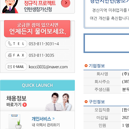
경산시인턴(중소
경산지역 미취업자를 대
여건 개선을 촉진합니다
기업정보
회사명
(주
회사주소
(38
주생산품
분
구인정보
모집직종
[한
마감일
2025
인원
1 