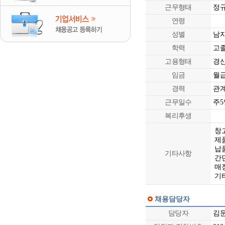
근무형태
정
연령
성별
남
학력
고졸
고용형태
경
임금
월급 
경력
관
근무일수
주5
복리후생
창
제
납
기타사항
간단
매
기
채용담당자
담당자
김