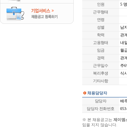
인원
5 
근무형태
연령
성별
남
학력
관
고용형태
내
임금
월급 
경력
관
근무일수
주6
복리후생
식
기타사항
채용담당자
담당자
배
담당자 전화번호
053-
※ 본 채용공고는
제이엠
임을 지지 않습니다.