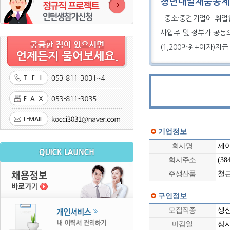
청년내일채움공제
중소·중견기업에 취업
사업주 및 정부가 공동
(1,200만원+이자)지급
기업정보
회사명
제
회사주소
(38
주생산품
철
구인정보
모집직종
생
마감일
상