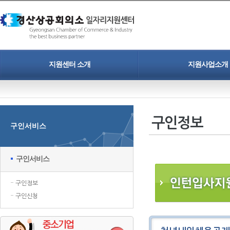
지원센터 소개
지원사업소개
인사말
청년일자리도약장려금
개인정보보호정책
중소기업 정규직 프로젝트
구인정보
구인서비스
찾아오시는길
인력채용 홍보지원
청년취업 프로젝트
구인서비스
구인정보
구인신청