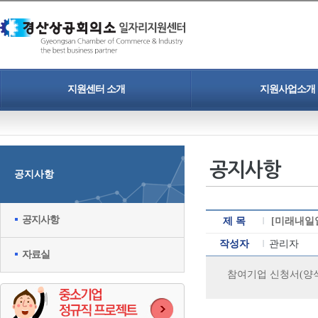
지원센터 소개
지원사업소개
인사말
청년일자리도약장려금
개인정보보호정책
중소기업 정규직 프로젝트
공지사항
공지사항
찾아오시는길
인력채용 홍보지원
청년취업 프로젝트
공지사항
제 목
[미래내일
작성자
관리자
자료실
참여기업 신청서(양식