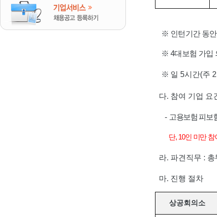
※
인턴기간 동안
※
4
대보험 가입
※
일
5
시간
(
주
2
다
.
참여 기업 요
-
고용보험 피보
단
, 10
인 미만 참
라
.
파견직무
:
총
마
.
진행 절차
상공회의소