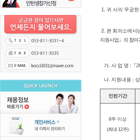
1.
귀 사의 무궁한
2.
본 회의소에서는
지원사업
』
의 참여
가
.
사 업 명
:
『
2
나
.
지원내용
:
상
인턴기간
8
주 이상
(
최대
12
주
)