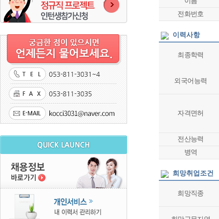
이름
전화번호
이력사항
최종학력
외국어능력
자격면허
전산능력
병역
희망취업조건
희망직종