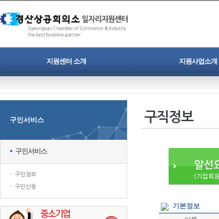
지원센터 소개
지원사업소개
인사말
청년일자리도약장려금
개인정보보호정책
중소기업 정규직 프로젝트
구직정보
구인서비스
찾아오시는길
인력채용 홍보지원
청년취업 프로젝트
구인서비스
구인정보
구인신청
기본정보