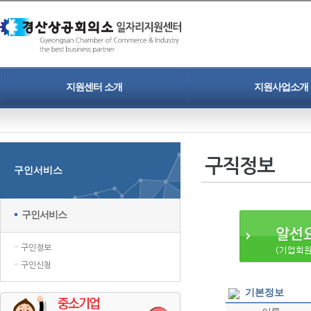
지원센터 소개
지원사업소개
인사말
청년일자리도약장려금
개인정보보호정책
중소기업 정규직 프로젝트
구직정보
구인서비스
찾아오시는길
인력채용 홍보지원
청년취업 프로젝트
구인서비스
구인정보
구인신청
기본정보