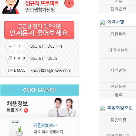
이름
전화번호
이력사항
최종학력
외국어능력
자격면허
전산능력
병역
희망취업조건
희망직종