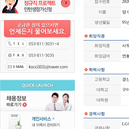
접수번호
202
이름
양 O
생년월일
95년
희망직종
희망직종
사
희망급여
연봉 
학력사항
고등학교
경산고
대학교
구미대
대학원
경력사항
LG
경력사항