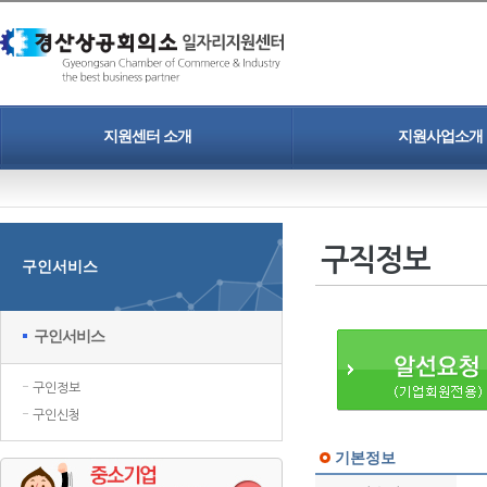
지원센터 소개
지원사업소개
인사말
청년일자리도약장려금
개인정보보호정책
중소기업 정규직 프로젝트
구직정보
구인서비스
찾아오시는길
인력채용 홍보지원
청년취업 프로젝트
구인서비스
구인정보
구인신청
기본정보